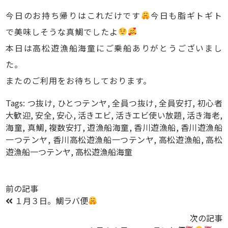
今日のお持ち帰りはこれだけです
今日も脂ギトギト
で美味しそうな真鯛でしたよ
本日は高松遊漁船海童にご乗船ありがとうございまし
た。
またのご利用をお待ちしております。
Tags:
つ抜け
,
ひとつテンヤ
,
全員つ抜け
,
全員安打
,
初心者
大歓迎
,
安全
,
安心
,
活きエビ
,
活きエビ使い放題
,
活き海老
,
海童
,
真鯛
,
複数安打
,
遊漁船海童
,
香川遊漁船
,
香川遊漁船
一つテンヤ
,
香川高松遊漁船一つテンヤ
,
高松遊漁船
,
高松
遊漁船一つテンヤ
,
高松遊漁船海童
前の記事
１月３日。鯛ラバ便
次の記事