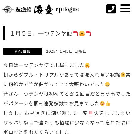
１月５日。一つテンヤ便
2025年1月5日 日曜日
釣果情報
今日は一つテンヤ便で出撃しました
朝からダブル・トリプルがあってほぼ入れ食い状態
常
に何処かで竿が曲がっていて大賑わいでした
皆さん一つテンヤは初めてとか２回目だと言う事でした
がパターンを掴み連発多数でお見事でした
しかし、お昼過ぎに潮が返して一変
失速してしまい
サッパリ駄目で当たりも極端に少なくなって忘れた頃に
ポロッと釣れたくらいでした。