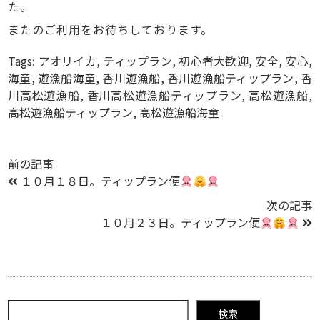
た。
またのご利用をお待ちしております。
Tags:
アオリイカ
,
ティップラン
,
初心者大歓迎
,
安全
,
安心
,
海童
,
遊漁船海童
,
香川遊漁船
,
香川遊漁船ティップラン
,
香
川高松遊漁船
,
香川高松遊漁船ティップラン
,
高松遊漁船
,
高松遊漁船ティップラン
,
高松遊漁船海童
前の記事
１０月１８日。ティップラン便
次の記事
１０月２３日。ティップラン便
検索