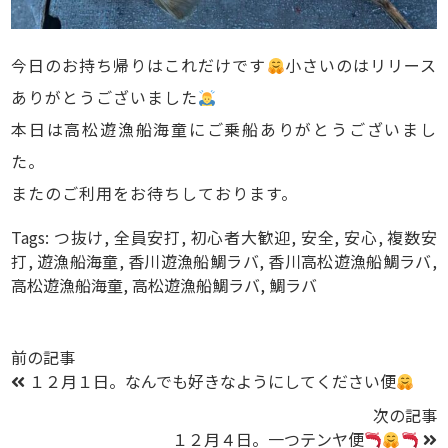
今日のお持ち帰りはこれだけです
小さいのはリリース
ありがとうございました
本日は高松遊漁船海童にご乗船ありがとうございまし
た。
またのご利用をお待ちしております。
Tags:
つ抜け
,
全員安打
,
初心者大歓迎
,
安全
,
安心
,
複数安
打
,
遊漁船海童
,
香川遊漁船鯛ラバ
,
香川高松遊漁船鯛ラバ
,
高松遊漁船海童
,
高松遊漁船鯛ラバ
,
鯛ラバ
前の記事
１２月１日。なんでも好きなようにしてください便
次の記事
１２月４日。一つテンヤ便