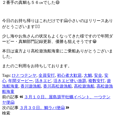
２番手の真鯛も５６㎝でした😄
今日のお持ち帰りはこれだけです🤗小さいのはリリースあり
がとうございます🙇‍♂️
少し海やお魚さんの状況もよくなってきた様ですので年間ダ
ービー・真鯛部門記録更新、優勝も狙えそうです😁
本日は遠方より高松遊漁船海童にご乗船ありがとうございま
した。
またのご利用をお待ちしております。
Tags:
ひとつテンヤ
,
全員安打
,
初心者大歓迎
,
大鯛
,
安全
,
安
心
,
年間ダービー
,
活きエビ
,
活きエビ使い放題
,
複数安打
,
遊
漁船海童
,
香川遊漁船
,
香川高松遊漁船
,
高松遊漁船
,
高松遊漁
船海童
前の記事
３月１０日。屋島源平牡蠣イベント、一つテン
ヤ便🤗
次の記事
３月３０日。鯛ラバ便🤗
検索