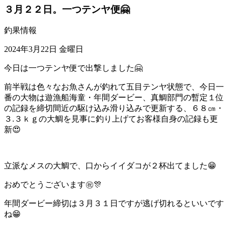
３月２２日。一つテンヤ便🤗
釣果情報
2024年3月22日 金曜日
今日は一つテンヤ便で出撃しました🤗
前半戦は色々なお魚さんが釣れて五目テンヤ状態で、今日一
番の大物は遊漁船海童・年間ダービー、真鯛部門の暫定１位
の記録を締切間近の駆け込み滑り込みで更新する、６８㎝・
３.３ｋｇの大鯛を見事に釣り上げてお客様自身の記録も更
新😍
立派なメスの大鯛で、口からイイダコが２杯出てました😁
おめでとうございます㊗️🎊
年間ダービー締切は３月３１日ですが逃げ切れるといいです
ね😁