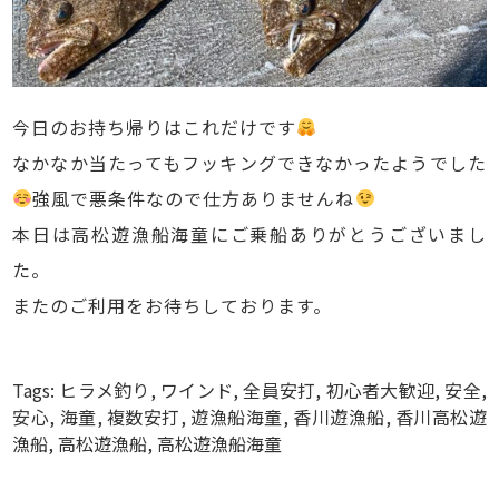
今日のお持ち帰りはこれだけです
なかなか当たってもフッキングできなかったようでした
強風で悪条件なので仕方ありませんね
本日は高松遊漁船海童にご乗船ありがとうございまし
た。
またのご利用をお待ちしております。
Tags:
ヒラメ釣り
,
ワインド
,
全員安打
,
初心者大歓迎
,
安全
,
安心
,
海童
,
複数安打
,
遊漁船海童
,
香川遊漁船
,
香川高松遊
漁船
,
高松遊漁船
,
高松遊漁船海童