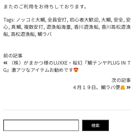
またのご利用をお待ちしております。
Tags:
ノッコミ大鯛
,
全員安打
,
初心者大歓迎
,
大鯛
,
安全
,
安
心
,
真鯛
,
複数安打
,
遊漁船海童
,
香川遊漁船
,
香川高松遊漁
船
,
高松遊漁船
,
鯛ラバ
前の記事
（株）がまかつ様のLUXXE・桜幻『鯛テンヤPLUG IN T
G』激アツなアイテムお勧めです
次の記事
４月１９日。鯛ラバ便
検索