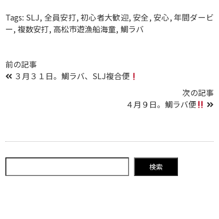
Tags:
SLJ
,
全員安打
,
初心者大歓迎
,
安全
,
安心
,
年間ダービ
ー
,
複数安打
,
高松市遊漁船海童
,
鯛ラバ
前の記事
３月３１日。鯛ラバ、SLJ複合便
次の記事
４月９日。鯛ラバ便
検索