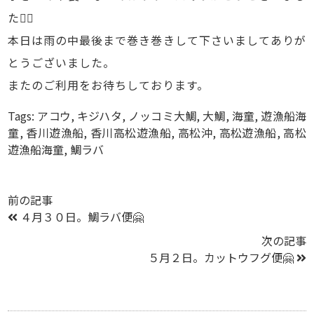
た🙇‍♂️
本日は雨の中最後まで巻き巻きして下さいましてありが
とうございました。
またのご利用をお待ちしております。
Tags:
アコウ
,
キジハタ
,
ノッコミ大鯛
,
大鯛
,
海童
,
遊漁船海
童
,
香川遊漁船
,
香川高松遊漁船
,
高松沖
,
高松遊漁船
,
高松
遊漁船海童
,
鯛ラバ
前の記事
４月３０日。鯛ラバ便🤗
次の記事
５月２日。カットウフグ便🤗