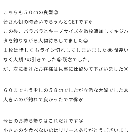
こちらも５０㎝の良型😉
皆さん朝の時合いでちゃんとGETです🎊
この後、パラパラとキープサイズを数枚追加してキジハ
タを釣りながら大物待ちしてました😁
１枚は惜しくもライン切れしてしまいました😭間違い
なく大鯛‼️の引きでした😭残念でした。
が、次に掛けたお客様は見事に仕留めて下さいました🤩
６０までもう少しの５８㎝でしたが立派な大鯛でした🤗
大きいのが釣れて良かったです㊗️🎊
今日のお持ち帰りはこれだけです🤗
小さいのや食べないのはリリースありがとうございまし