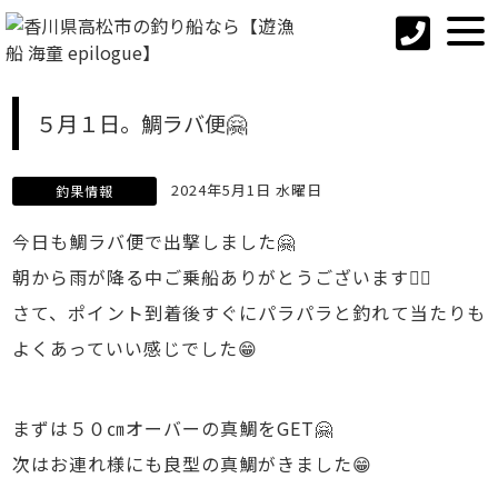
５月１日。鯛ラバ便🤗
2024年5月1日 水曜日
釣果情報
今日も鯛ラバ便で出撃しました🤗
朝から雨が降る中ご乗船ありがとうございます🙇‍♂️
さて、ポイント到着後すぐにパラパラと釣れて当たりも
よくあっていい感じでした😁
まずは５０㎝オーバーの真鯛をGET🤗
次はお連れ様にも良型の真鯛がきました😁