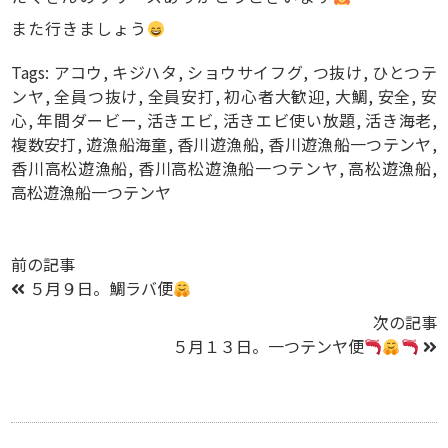
また行きましょう
Tags:
アコウ
,
キジハタ
,
ショウサイフグ
,
つ抜け
,
ひとつテ
ンヤ
,
全員つ抜け
,
全員安打
,
初心者大歓迎
,
大鯛
,
安全
,
安
心
,
年間ダービー
,
活きエビ
,
活きエビ使い放題
,
活き海老
,
複数安打
,
遊漁船海童
,
香川遊漁船
,
香川遊漁船一つテンヤ
,
香川高松遊漁船
,
香川高松遊漁船一つテンヤ
,
高松遊漁船
,
高松遊漁船一つテンヤ
前の記事
５月９日。鯛ラバ便
次の記事
５月１３日。一つテンヤ便