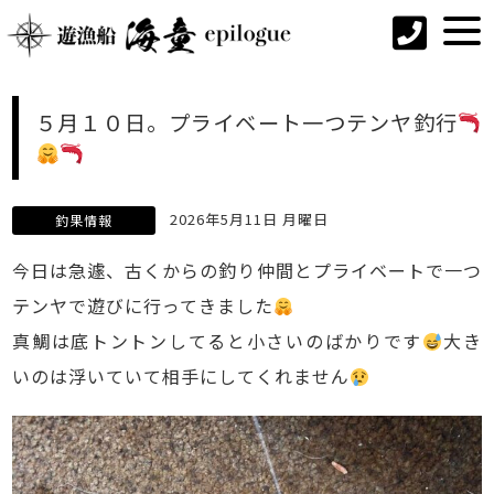
５月１０日。プライベート一つテンヤ釣行
2026年5月11日 月曜日
釣果情報
今日は急遽、古くからの釣り仲間とプライベートで一つ
テンヤで遊びに行ってきました
真鯛は底トントンしてると小さいのばかりです
大き
いのは浮いていて相手にしてくれません