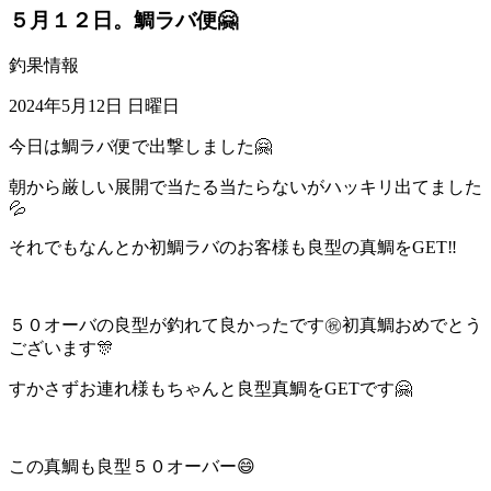
５月１２日。鯛ラバ便🤗
釣果情報
2024年5月12日 日曜日
今日は鯛ラバ便で出撃しました🤗
朝から厳しい展開で当たる当たらないがハッキリ出てました
💦
それでもなんとか初鯛ラバのお客様も良型の真鯛をGET‼️
５０オーバの良型が釣れて良かったです㊗️初真鯛おめでとう
ございます🎊
すかさずお連れ様もちゃんと良型真鯛をGETです🤗
この真鯛も良型５０オーバー😄