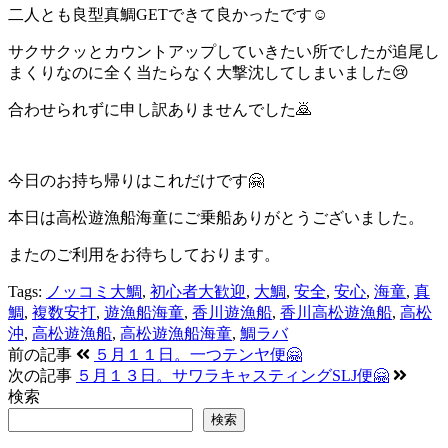
二人とも良型真鯛GETできて良かったです☺️
サクサクッとカウントアップしていきたい所でしたが追尾し
まくりなのに全く当たらなく大撃沈してしまいました😢
合わせられずに申し訳ありませんでした🙇
今日のお持ち帰りはこれだけです🤗
本日は高松遊漁船海童にご乗船ありがとうございました。
またのご利用をお待ちしております。
Tags:
ノッコミ大鯛
,
初心者大歓迎
,
大鯛
,
安全
,
安心
,
海童
,
真
鯛
,
複数安打
,
遊漁船海童
,
香川遊漁船
,
香川高松遊漁船
,
高松
沖
,
高松遊漁船
,
高松遊漁船海童
,
鯛ラバ
前の記事
５月１１日。一つテンヤ便🤗
次の記事
５月１３日。サワラキャスティングSLJ便🤗
検索
検索