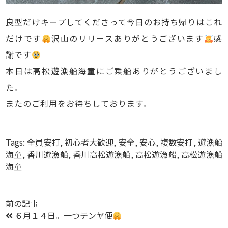
良型だけキープしてくださって今日のお持ち帰りはこれ
だけです
沢山のリリースありがとうございます
感
謝です
本日は高松遊漁船海童にご乗船ありがとうございまし
た。
またのご利用をお待ちしております。
Tags:
全員安打
,
初心者大歓迎
,
安全
,
安心
,
複数安打
,
遊漁船
海童
,
香川遊漁船
,
香川高松遊漁船
,
高松遊漁船
,
高松遊漁船
海童
前の記事
６月１４日。一つテンヤ便