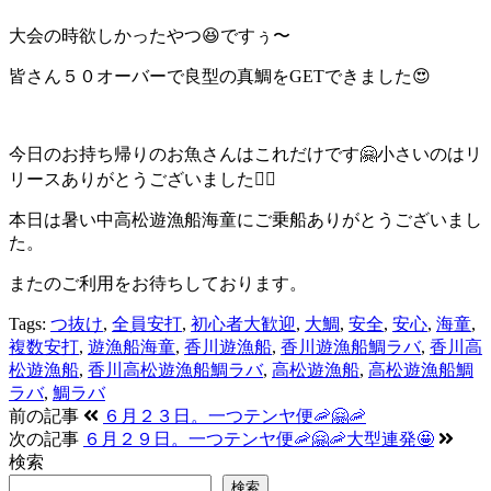
大会の時欲しかったやつ😆ですぅ〜
皆さん５０オーバーで良型の真鯛をGETできました😍
今日のお持ち帰りのお魚さんはこれだけです🤗小さいのはリ
リースありがとうございました🙇‍♂️
本日は暑い中高松遊漁船海童にご乗船ありがとうございまし
た。
またのご利用をお待ちしております。
Tags:
つ抜け
,
全員安打
,
初心者大歓迎
,
大鯛
,
安全
,
安心
,
海童
,
複数安打
,
遊漁船海童
,
香川遊漁船
,
香川遊漁船鯛ラバ
,
香川高
松遊漁船
,
香川高松遊漁船鯛ラバ
,
高松遊漁船
,
高松遊漁船鯛
ラバ
,
鯛ラバ
前の記事
６月２３日。一つテンヤ便🦐🤗🦐
次の記事
６月２９日。一つテンヤ便🦐🤗🦐大型連発🤩
検索
検索