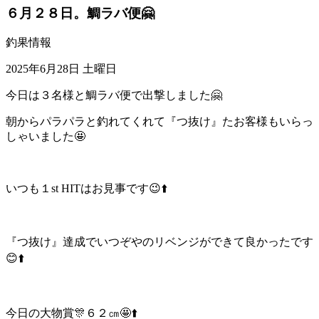
６月２８日。鯛ラバ便🤗
釣果情報
2025年6月28日 土曜日
今日は３名様と鯛ラバ便で出撃しました🤗
朝からパラパラと釣れてくれて『つ抜け』たお客様もいらっ
しゃいました🤩
いつも１st HITはお見事です😉⬆️
『つ抜け』達成でいつぞやのリベンジができて良かったです
😊⬆️
今日の大物賞🎊６２㎝🤩⬆️