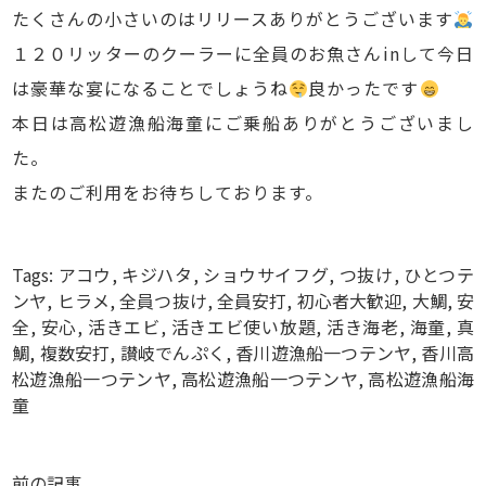
たくさんの小さいのはリリースありがとうございます
１２０リッターのクーラーに全員のお魚さんinして今日
は豪華な宴になることでしょうね
良かったです
本日は高松遊漁船海童にご乗船ありがとうございまし
た。
またのご利用をお待ちしております。
Tags:
アコウ
,
キジハタ
,
ショウサイフグ
,
つ抜け
,
ひとつテ
ンヤ
,
ヒラメ
,
全員つ抜け
,
全員安打
,
初心者大歓迎
,
大鯛
,
安
全
,
安心
,
活きエビ
,
活きエビ使い放題
,
活き海老
,
海童
,
真
鯛
,
複数安打
,
讃岐でんぷく
,
香川遊漁船一つテンヤ
,
香川高
松遊漁船一つテンヤ
,
高松遊漁船一つテンヤ
,
高松遊漁船海
童
前の記事