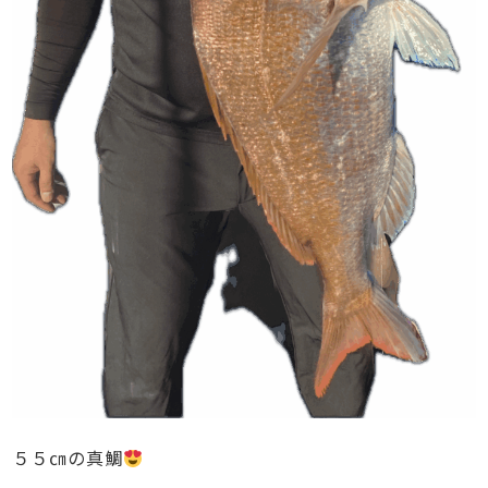
５５㎝の真鯛