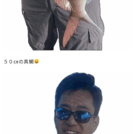
５０㎝の真鯛