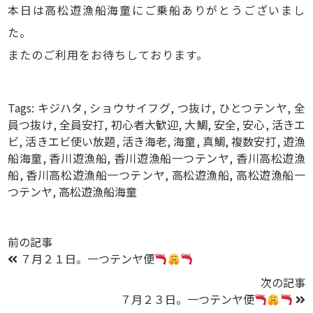
本日は高松遊漁船海童にご乗船ありがとうございまし
た。
またのご利用をお待ちしております。
Tags:
キジハタ
,
ショウサイフグ
,
つ抜け
,
ひとつテンヤ
,
全
員つ抜け
,
全員安打
,
初心者大歓迎
,
大鯛
,
安全
,
安心
,
活きエ
ビ
,
活きエビ使い放題
,
活き海老
,
海童
,
真鯛
,
複数安打
,
遊漁
船海童
,
香川遊漁船
,
香川遊漁船一つテンヤ
,
香川高松遊漁
船
,
香川高松遊漁船一つテンヤ
,
高松遊漁船
,
高松遊漁船一
つテンヤ
,
高松遊漁船海童
前の記事
７月２１日。一つテンヤ便
次の記事
７月２３日。一つテンヤ便