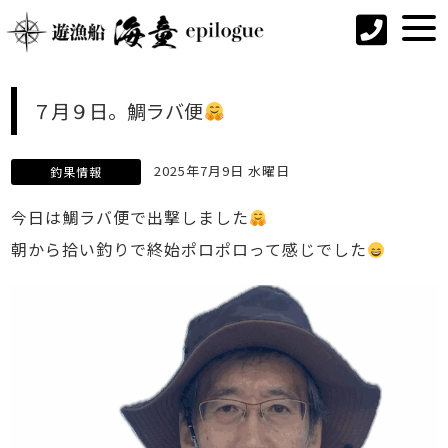
７月９日。鯛ラバ便
2025年7月9日 水曜日
釣果情報
今日は鯛ラバ便で出撃しました
朝から拾い釣りで終始ポロポロって感じでした