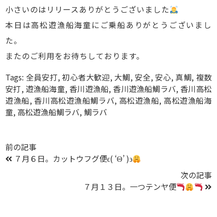
小さいのはリリースありがとうございました
本日は高松遊漁船海童にご乗船ありがとうございまし
た。
またのご利用をお待ちしております。
Tags:
全員安打
,
初心者大歓迎
,
大鯛
,
安全
,
安心
,
真鯛
,
複数
安打
,
遊漁船海童
,
香川遊漁船
,
香川遊漁船鯛ラバ
,
香川高松
遊漁船
,
香川高松遊漁船鯛ラバ
,
高松遊漁船
,
高松遊漁船海
童
,
高松遊漁船鯛ラバ
,
鯛ラバ
前の記事
７月６日。カットウフグ便ϵ( ‘Θ’ )϶
次の記事
７月１３日。一つテンヤ便