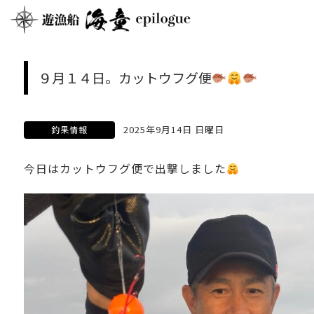
９月１４日。カットウフグ便
2025年9月14日 日曜日
釣果情報
今日はカットウフグ便で出撃しました