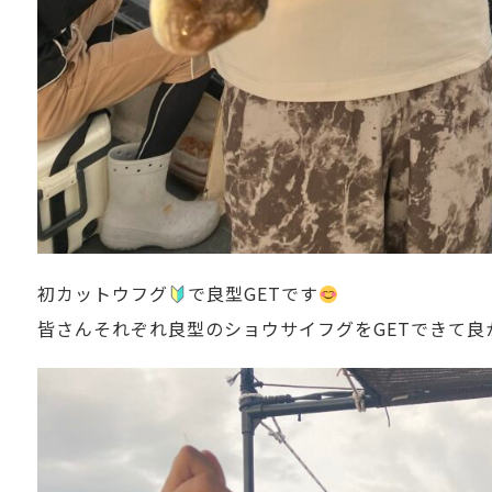
初カットウフグ
で良型GETです
皆さんそれぞれ良型のショウサイフグをGETできて良