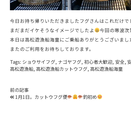
今日お持ち帰りいただきましたフグさんはこれだけで
まだまだイケそうなイメージでしたよ
今回の寒波次
本日は高松遊漁船海童にご乗船ありがとうございまし
またのご利用をお待ちしております。
Tags:
ショウサイフグ
,
ナゴヤフグ
,
初心者大歓迎
,
安全
,
高松遊漁船
,
高松遊漁船カットウフグ
,
高松遊漁船海童
前の記事
1月1日。カットウフグ便
釣初め