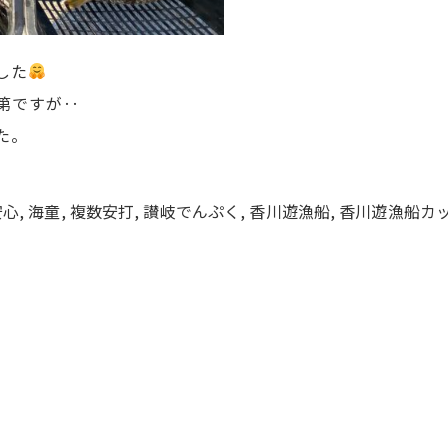
した
第ですが‥
た。
安心
,
海童
,
複数安打
,
讃岐でんぷく
,
香川遊漁船
,
香川遊漁船カ