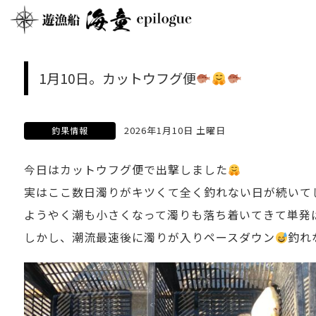
1月10日。カットウフグ便
2026年1月10日 土曜日
釣果情報
今日はカットウフグ便で出撃しました
実はここ数日濁りがキツくて全く釣れない日が続いて
ようやく潮も小さくなって濁りも落ち着いてきて単発
しかし、潮流最速後に濁りが入りペースダウン
釣れ