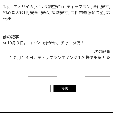
Tags:
アオリイカ
,
ゲリラ調査釣行
,
ティップラン
,
全員安打
,
初心者大歓迎
,
安全
,
安心
,
複数安打
,
高松市遊漁船海童
,
高
松沖
前の記事
10月９日。コノシロ泳がせ、チャータ便！
次の記事
１０月１４日。ティップランエギング１名様で出撃！
検索