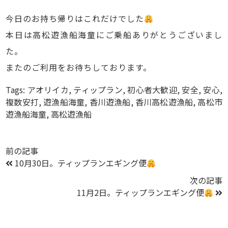
今日のお持ち帰りはこれだけでした
本日は高松遊漁船海童にご乗船ありがとうございまし
た。
またのご利用をお待ちしております。
Tags:
アオリイカ
,
ティップラン
,
初心者大歓迎
,
安全
,
安心
,
複数安打
,
遊漁船海童
,
香川遊漁船
,
香川高松遊漁船
,
高松市
遊漁船海童
,
高松遊漁船
前の記事
10月30日。ティップランエギング便
次の記事
11月2日。ティップランエギング便