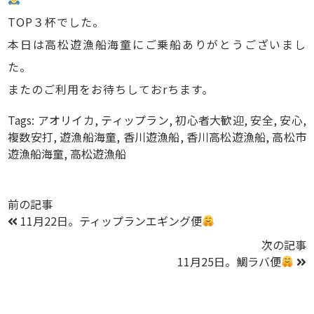
TOP３杯でした。
本日は高松遊漁船海童にご乗船ありがとうございまし
た。
またのご利用をお待ちしておrちます。
Tags:
アオリイカ
,
ティップラン
,
初心者大歓迎
,
安全
,
安心
,
複数安打
,
遊漁船海童
,
香川遊漁船
,
香川高松遊漁船
,
高松市
遊漁船海童
,
高松遊漁船
前の記事
11月22日。ティップランエギング便
次の記事
11月25日。鯛ラバ便