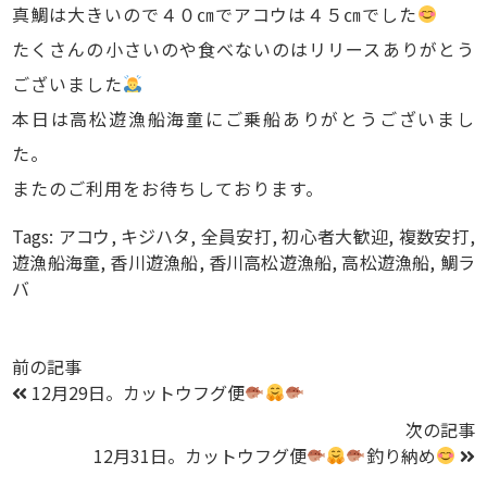
真鯛は大きいので４０㎝でアコウは４５㎝でした
たくさんの小さいのや食べないのはリリースありがとう
ございました
本日は高松遊漁船海童にご乗船ありがとうございまし
た。
またのご利用をお待ちしております。
Tags:
アコウ
,
キジハタ
,
全員安打
,
初心者大歓迎
,
複数安打
,
遊漁船海童
,
香川遊漁船
,
香川高松遊漁船
,
高松遊漁船
,
鯛ラ
バ
前の記事
12月29日。カットウフグ便
次の記事
12月31日。カットウフグ便
釣り納め