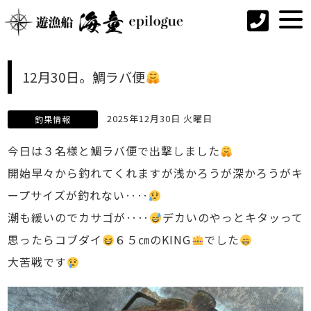
12月30日。鯛ラバ便
2025年12月30日 火曜日
釣果情報
今日は３名様と鯛ラバ便で出撃しました
開始早々から釣れてくれますが浅かろうが深かろうがキ
ープサイズが釣れない‥‥
潮も緩いのでカサゴが‥‥
デカいのやっとキタッって
思ったらコブダイ
６５㎝のKING
でした
大苦戦です