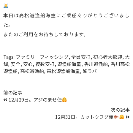
本日は高松遊漁船海童にご乗船ありがとうございまし
た。
またのご利用をお待ちしております。
Tags:
ファミリーフィッシング
,
全員安打
,
初心者大歓迎
,
大
鯛
,
安全
,
安心
,
複数安打
,
遊漁船海童
,
香川遊漁船
,
香川高松
遊漁船
,
高松遊漁船
,
高松遊漁船海童
,
鯛ラバ
前の記事
12月29日。アジのませ便
次の記事
12月31日。カットウフグ便