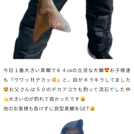
今日１番大きい真鯛で６４㎝の立派な大鯛
お子様達
も『ウワッ
デカッ
』と、目がキラキラしてました
お父さんは５０のデカアコウも釣って流石でした
大きいのが釣れて良かったです
他のお客様も負けずに良型真鯛をGET