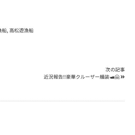
漁船
,
高松遊漁船
次の記事
近況報告‼️豪華クルーザー艤装🛥️🤗