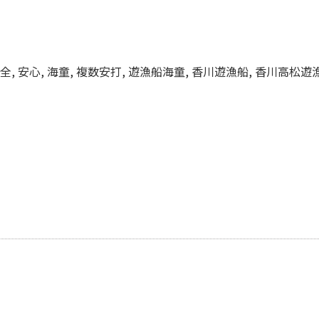
全
,
安心
,
海童
,
複数安打
,
遊漁船海童
,
香川遊漁船
,
香川高松遊