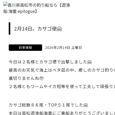
2月14日。カサゴ便🤗
2026年2月14日 土曜日
釣果情報
今日は２名様とカサゴ便で出撃しました🤗
最高のお天気で海上はベタ凪の中、癒しのカサゴ釣り
裏切りませんね🥹
２名様ともワームやイカ短等を使って工夫して頑張りま
カサゴ総数８６尾・TOP５１尾でした🤗
本日は高松遊漁船海童にご乗船ありがとうございまし