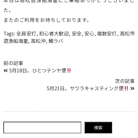
本日は高松遊漁船海童にご乗船ありがとうございまし
た。
またのご利用をお待ちしております。
Tags:
全員安打
,
初心者大歓迎
,
安全
,
安心
,
複数安打
,
高松市
遊漁船海童
,
高松沖
,
鯛ラバ
前の記事
5月18日。ひとつテンヤ便
次の記事
5月21日。サワラキャスティング便
検索