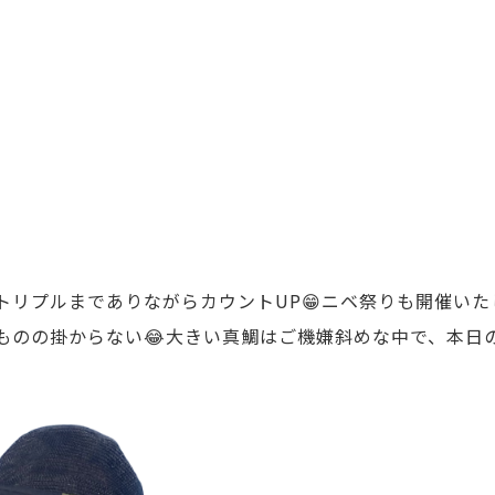
リプルまでありながらカウントUP😁ニベ祭りも開催いた
の掛からない😂大きい真鯛はご機嫌斜めな中で、本日のBIG