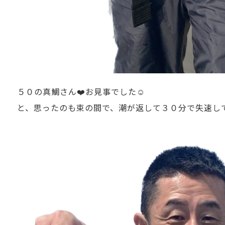
５０の真鯛さん❤️お見事でした☺️
と、思ったのも束の間で、潮が返して３０分で失速して