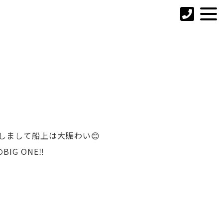
しまして船上は大賑わい😊
 ONE‼️