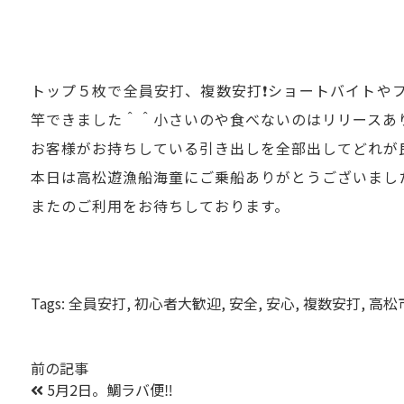
トップ５枚で全員安打、複数安打❗️ショートバイト
竿できました＾＾小さいのや食べないのはリリースあ
お客様がお持ちしている引き出しを全部出してどれが良
本日は高松遊漁船海童にご乗船ありがとうございまし
またのご利用をお待ちしております。
Tags:
全員安打
,
初心者大歓迎
,
安全
,
安心
,
複数安打
,
高松
前の記事
5月2日。鯛ラバ便‼️