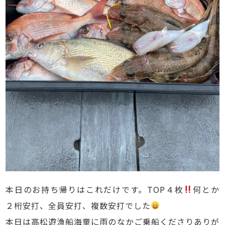
本日のお持ち帰りはこれだけです。TOP４枚
何とか
２桁安打、全員安打、複数安打でした
本日は高松遊漁船海童に雨のなかご乗船くださりありが