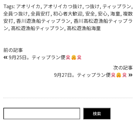
Tags:
アオリイカ
,
アオリイカつ抜け
,
つ抜け
,
ティップラン
,
全員つ抜け
,
全員安打
,
初心者大歓迎
,
安全
,
安心
,
海童
,
複数
安打
,
香川遊漁船ティップラン
,
香川高松遊漁船ティップラ
ン
,
高松遊漁船ティップラン
,
高松遊漁船海童
前の記事
9月25日。ティップラン便
次の記事
9月27日。ティップラン便
検索