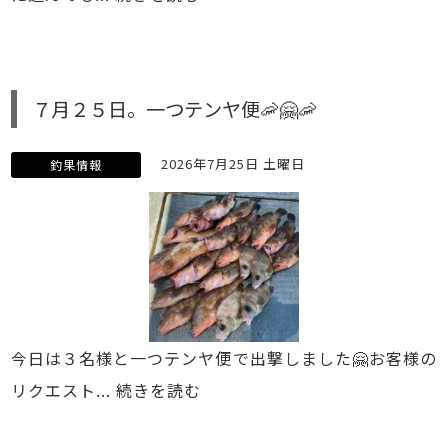
７月２５日。一つテンヤ便🦐🤗🦐
2026年7月25日 土曜日
釣果情報
今日は３名様と一つテンヤ便で出撃しました🤗お客様の
リクエスト...
続きを読む