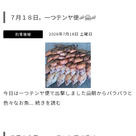
７月１８日。一つテンヤ便🦐🤗🦐
2026年7月18日 土曜日
釣果情報
今日は一つテンヤ便で出撃しました🤗朝からパラパラと
色々なお魚...
続きを読む