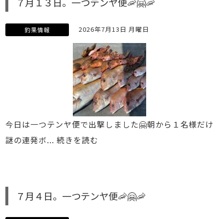
７月１３日。一つテンヤ便🦐🤗🦐
2026年7月13日 月曜日
釣果情報
今日は一つテンヤ便で出撃しました🤗朝から１名様だけ
謎の連発ボ...
続きを読む
７月４日。一つテンヤ便🦐🤗🦐