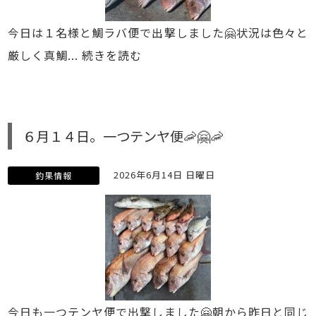
今日は１名様と鯛ラバ便で出撃しました🤗状況は色々と
厳しく真鯛...
続きを読む
６月１４日。一つテンヤ便🦐🤗🦐
2026年6月14日 日曜日
釣果情報
今日も一つテンヤ便で出撃しました🤗朝から昨日と同じ