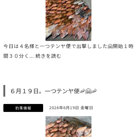
今日は４名様と一つテンヤ便で出撃しました🤗開始１時
間３０分く...
続きを読む
６月１９日。一つテンヤ便🦐🤗🦐
2026年6月19日 金曜日
釣果情報