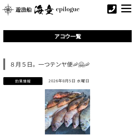
アコウ一覧
８月５日。一つテンヤ便🦐🤗🦐
2026年8月5日 水曜日
釣果情報