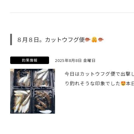
８月８日。カットウフグ便
釣果情報
2025年8月8日 金曜日
今日はカットウフグ便で出撃
り釣れそうな印象でした
本