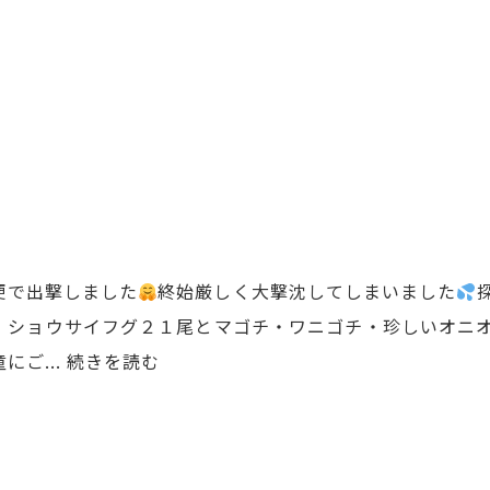
便で出撃しました
終始厳しく大撃沈してしまいました
、ショウサイフグ２１尾とマゴチ・ワニゴチ・珍しいオニ
にご...
続きを読む