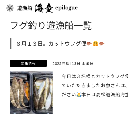
フグ釣り遊漁船一覧
８月１３日。カットウフグ便
釣果情報
2025年8月13日 水曜日
今日は３名様とカットウフグ
ていただきましたお魚さんは
ださい
本日は高松遊漁船海童