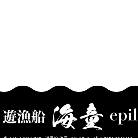
© 2022 Copyright
遊漁船 海童 -epilogue . All Right Reserved.