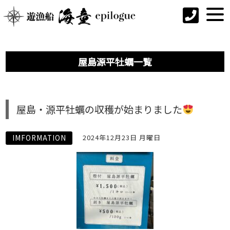
屋島源平牡蠣一覧
屋島・源平牡蠣の収穫が始まりました
IMFORMATION
2024年12月23日 月曜日