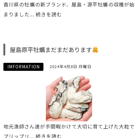
香川県の牡蠣の新ブランド、屋島・源平牡蠣の収穫が始
まりました...
続きを読む
屋島原平牡蠣まだまだあります
IMFORMATION
2024年4月8日 月曜日
地元漁師さん達が手間暇かけて大切に育て上げた大粒で
プリップリ...
続きを読む